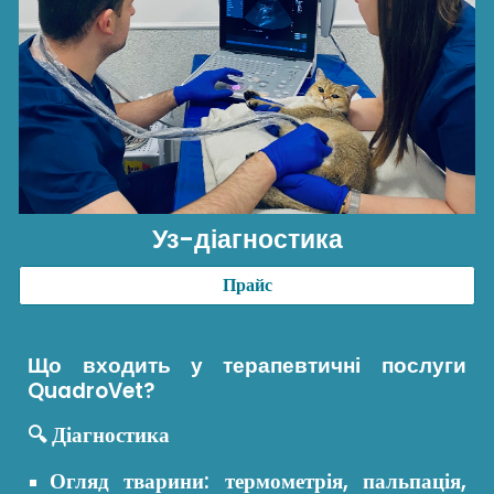
Уз-діагностика
Прайс
Що входить у терапевтичні послуги
QuadroVet?
🔍 Діагностика
Огляд тварини: термометрія, пальпація,